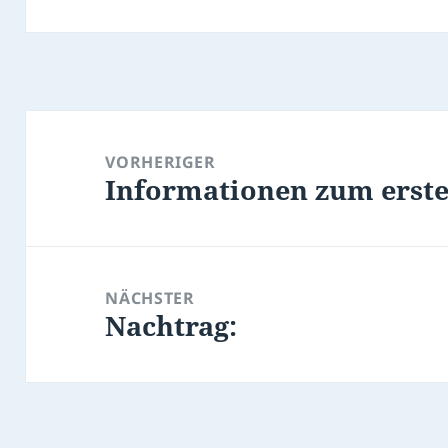
Beitragsnavigation
VORHERIGER
Informationen zum erste
Vorheriger
Beitrag:
NÄCHSTER
Nachtrag:
Nächster
Beitrag: