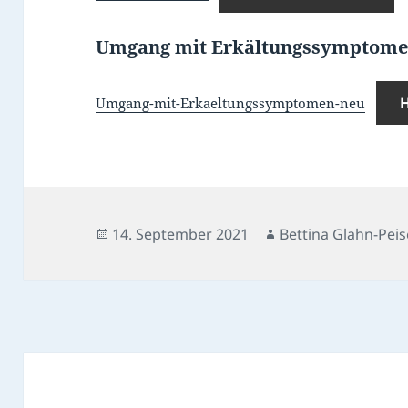
Umgang mit Erkältungssymptom
Umgang-mit-Erkaeltungssymptomen-neu
Veröffentlicht
Autor
14. September 2021
Bettina Glahn-Peis
am