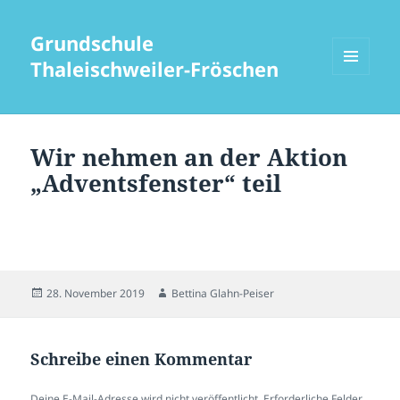
Grundschule
Thaleischweiler-Fröschen
MENÜ
UND
WIDGETS
Wir nehmen an der Aktion
„Adventsfenster“ teil
Veröffentlicht
Autor
28. November 2019
Bettina Glahn-Peiser
am
Schreibe einen Kommentar
Deine E-Mail-Adresse wird nicht veröffentlicht.
Erforderliche Felder