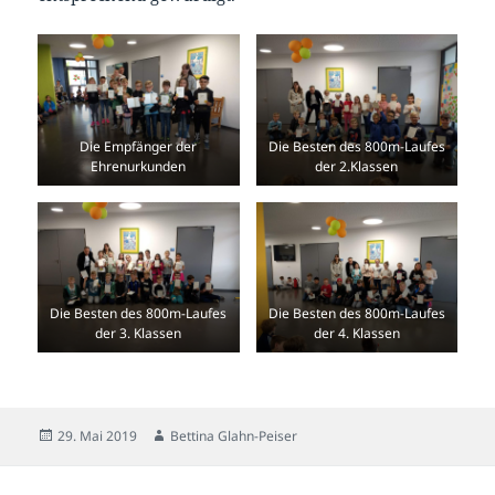
Die Empfänger der
Die Besten des 800m-Laufes
Ehrenurkunden
der 2.Klassen
Die Besten des 800m-Laufes
Die Besten des 800m-Laufes
der 3. Klassen
der 4. Klassen
Veröffentlicht
Autor
29. Mai 2019
Bettina Glahn-Peiser
am